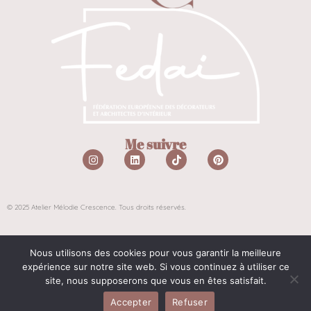
Me suivre
© 2025 Atelier Mélodie Crescence. Tous droits réservés.
Atelier Mélodie Crescence Entreprise individuelle
Nous utilisons des cookies pour vous garantir la meilleure
Mentions légales
expérience sur notre site web. Si vous continuez à utiliser ce
site, nous supposerons que vous en êtes satisfait.
Politique de confidentialité
Conditions Générales de Ventes
Accepter
Refuser