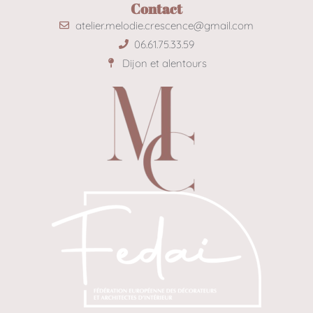
Contact
atelier.melodie.crescence@gmail.com
06.61.75.33.59
Dijon et alentours